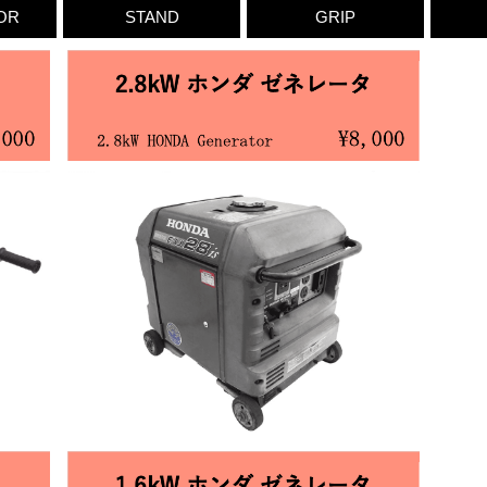
OR
STAND
GRIP