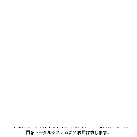
安心、安全の確かな実績
きめ細かな配慮、小回りのきく機動力が当社の自慢です。
撮影車輌
業界最大級の車輌台数を誇りマイクロバス・コミューター・ビ
ックバン・ハイエース・2tWキャブトラック 3.5tトラック・
2tトラックと幅広い車種と整備の行き届いた車輌、撮影現場を
熟知したドライバーが、現場で皆様をサポート致します。
照明機材
最新LEDライトから往年のHMI・タングステンライトまで幅広
い機材を取り揃え 整備点検は勿論のこと、撮影現場に機材を
ご提供しています。
電源車
40kw～150kwコンパクトサイズから4tサイズの電源車を保有
単相三線により、100V/200V 同時発電可能となっております。
撮影用車輌・電源車・照明機材が必要な時、機動力のある当社
にご連絡下さい。また撮影現場に限らず、コンサート・イベン
トなどの現場でもお手伝い致します。誠実と工夫をモットーに
豊かな創造の手助けを心がけ省力化、低コストを実現する三部
門をトータルシステムにてお届け致します。